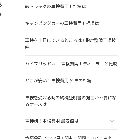
る
軽トラックの車検費用！相場は
ま
キャンピングカーの車検費用！相場は
車検を土日にできるところは ! 指定整備工場検
索
ハイブリッドカー 車検費用！ディーラーと比較
どこが安い！車検費用 外車の相場
車検を受ける時の納税証明書の提出が不要にな
るケースは
車種別！車検費用 最安値は
合宿免許 安い 2月 ! 関東・関西・九州・東北