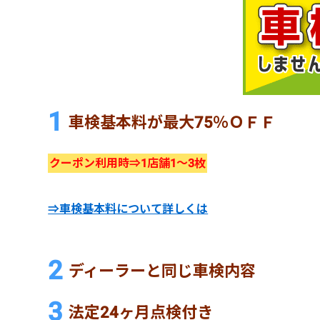
車検基本料が最大75％ＯＦＦ
クーポン利用時⇒1店舗1～3枚
⇒車検基本料について詳しくは
ディーラーと同じ車検内容
法定24ヶ月点検付き