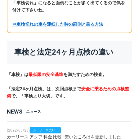
「車検切れ」になると面倒なことが多く出てくるので気を
付けて下さいね。
⇒車検切れの車を運転した時の罰則と乗る方法
車検と法定24ヶ月点検の違い
「車検」は
最低限の安全基準
を満たすための検査。
「法定24ヶ月点検」は、次回点検まで
安全に乗るための点検整
備
で、「車検より大切」です。
NEWS
ニュース
(2022/06/28)
カーリース 安い
カーリース アクア 料金 比較 ! 安いところはを更新しました
比較！車種別