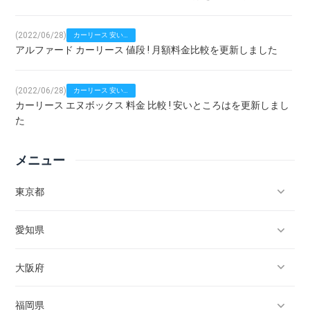
(2022/06/28)
カーリース 安い
アルファード カーリース 値段 ! 月額料金比較を更新しました
比較！車種別
(2022/06/28)
カーリース 安い
カーリース エヌボックス 料金 比較 ! 安いところはを更新しまし
比較！車種別
た
メニュー
(2022/06/28)
カーリース 安い
ヴォクシー ハイブリッド カーリース 料金 比較 ! 安いところはを
比較！車種別
更新しました
東京都
愛知県
千代田区
(2022/06/28)
カーリース 安い
カーリース ノア 料金 比較 ! 安いところはを更新しました
比較！車種別
大阪府
中央区
名古屋
福岡県
港区
豊橋
大阪