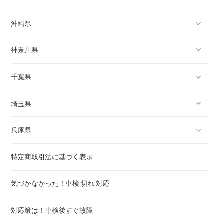
沖縄県
新宿区
岡崎
堺
北九州
神奈川県
文京区
一宮
岸和田
福岡
那覇
千葉県
台東区
瀬戸
豊中
大牟田
宜野湾
横浜
埼玉県
墨田区
半田
池田
久留米
石垣
川崎
千葉
兵庫県
江東区
春日井
吹田
直方
浦添
相模原
銚子
さいたま
特定商取引法に基づく表示
品川区
豊川
泉大津
飯塚
名護
横須賀
市川
川越
神戸
気づかなかった！車検 切れ 対応
目黒区
津島
高槻
糸満
平塚
船橋
熊谷
姫路
対応策は！車検後すぐ故障
大田区
碧南
貝塚
沖縄
鎌倉
館山
川口
尼崎