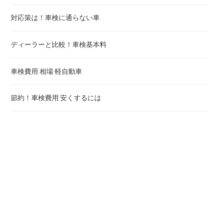
対応策は！車検に通らない車
世田谷区
刈谷
守口
豊見城
藤沢
木更津
行田
明石
ディーラーと比較！車検基本料
渋谷区
豊田
枚方
うるま
小田原
松戸
秩父
西宮
車検費用 相場 軽自動車
中野区
安城
茨木
茅ヶ崎
野田
所沢
洲本
節約！車検費用 安くするには
杉並区
西尾
八尾
逗子
茂原
芦屋
車検費用 相場 普通車
豊島区
犬山
泉佐野
相模原
成田
伊丹
後払い可能か？車検 費用 いつ払う
北区
常滑
三浦
佐倉
車検費用 ナンバー別
荒川区
江南
秦野
東金
車検ローンとは！車検費用 分割払い
車検時の責任は？代車 事故 修理代
板橋区
小牧
厚木
旭